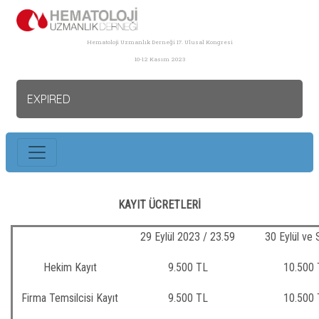
Hematoloji Uzmanlık Derneği 17. Ulusal Kongresi
10-12 Kasım 2023
EXPIRED
KAYIT ÜCRETLERİ
29 Eylül 2023 / 23.59
30 Eylül ve 
Hekim Kayıt
9.500 TL
10.500 
Firma Temsilcisi Kayıt
9.500 TL
10.500 